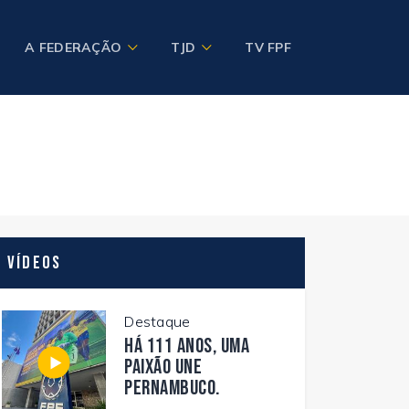
A FEDERAÇÃO
TJD
TV FPF
Vídeos
Destaque
Há 111 anos, uma
paixão une
Pernambuco.