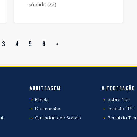
sábado (22)
3
4
5
6
»
Arbitragem
A Federação
Escola
Sobre Nós
Documentos
Estatuto FPF
al
Calendário de Sorteio
Portal da Tra