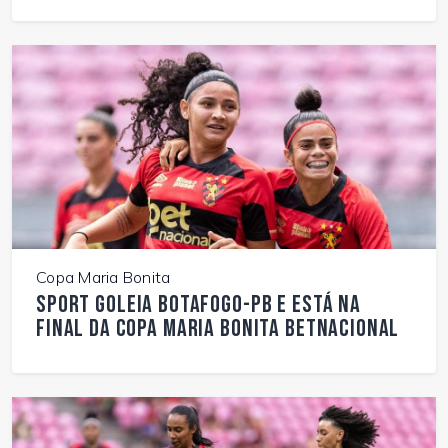
Copa Maria Bonita
Sport goleia Botafogo-PB e está na
final da Copa Maria Bonita Betnacional