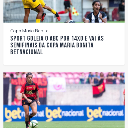
Copa Maria Bonita
Sport goleia o ABC por 14x0 e vai às
semifinais da Copa Maria Bonita
Betnacional