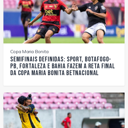
Copa Maria Bonita
Semifinais definidas: Sport, Botafogo-
PB, Fortaleza e Bahia fazem a reta final
da Copa Maria Bonita Betnacional