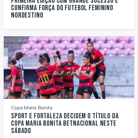
primeira edição com grande sucesso e
confirma força do futebol feminino
nordestino
Copa Maria Bonita
Sport e Fortaleza decidem o título da
Copa Maria Bonita Betnacional neste
sábado