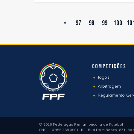
«
97
98
99
100
10
Competições
Jogos
Arbitragem
Regulamento Ger
© 2026 Federação Pernambucana de Futebol
CNPJ: 10.956.258.0001-10 - Rua Dom Bosco, 871, Boa