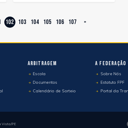
1
102
103
104
105
106
107
»
Arbitragem
A Federação
Escola
Sobre Nós
Documentos
Estatuto FPF
al
Calendário de Sorteio
Portal da Tra
 Vista/PE