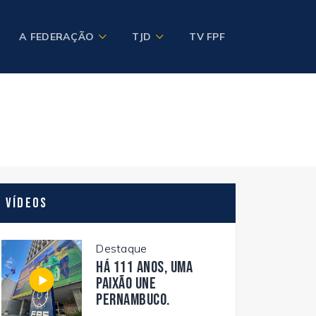
A FEDERAÇÃO
TJD
TV FPF
Vídeos
Destaque
Há 111 anos, uma
paixão une
Pernambuco.