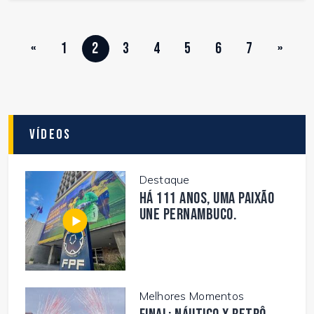
«
1
2
3
4
5
6
7
»
Vídeos
Destaque
Há 111 anos, uma paixão
une Pernambuco.
Melhores Momentos