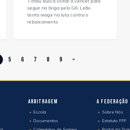
Timbu busca voltar a vencer para
seguir na briga pelo G6; Leão
tenta reagir na luta contra o
rebaixamento
5
6
7
8
9
»
Arbitragem
A Federação
Escola
Sobre Nós
Documentos
Estatuto FPF
al
Calendário de Sorteio
Portal da Tra