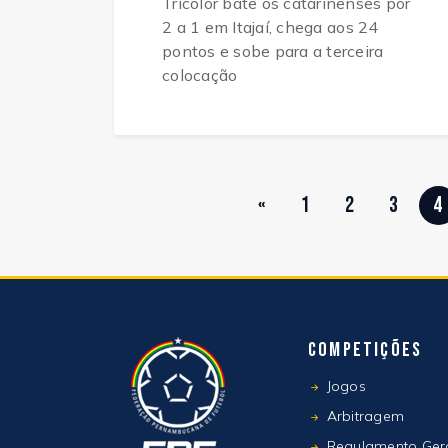
Tricolor bate os catarinenses por
2 a 1 em Itajaí, chega aos 24
pontos e sobe para a terceira
colocação
«
1
2
3
4
Competições
Jogos
Arbitragem
Regulamento Ger