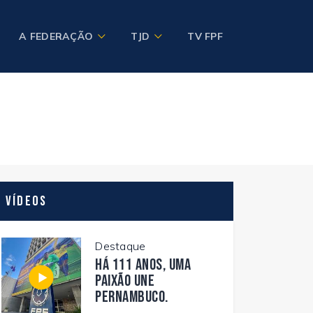
A FEDERAÇÃO
TJD
TV FPF
Vídeos
Destaque
Há 111 anos, uma
paixão une
Pernambuco.