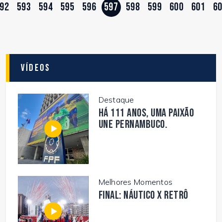
92
593
594
595
596
597
598
599
600
601
6
Vídeos
Destaque
Há 111 anos, uma paixão
une Pernambuco.
Melhores Momentos
FINAL: NÁUTICO X RETRÔ