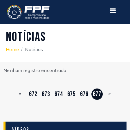
Notícias
Home
Notícias
Nenhum registro encontrado.
«
672
673
674
675
676
677
»
Vídeos