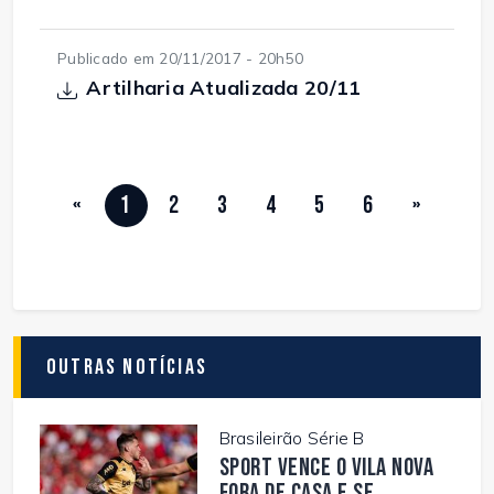
Publicado em 20/11/2017 - 20h50
Artilharia Atualizada 20/11
«
1
2
3
4
5
6
»
Outras Notícias
Brasileirão Série B
Sport vence o Vila Nova
fora de casa e se