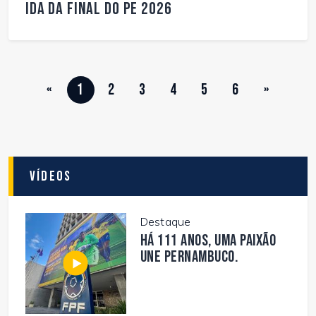
ida da final do PE 2026
«
1
2
3
4
5
6
»
Vídeos
Destaque
Há 111 anos, uma paixão
une Pernambuco.