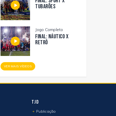
FINAL: SPORT X
TUBARÕES
Jogo Completo
FINAL: NÁUTICO X
RETRÔ
VER MAIS VÍDEOS
TJD
Publicação