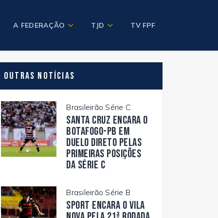
A FEDERAÇÃO
TJD
TV FPF
Outras Notícias
Brasileirão Série C
Santa Cruz encara o
Botafogo-PB em
duelo direto pelas
primeiras posições
da Série C
Brasileirão Série B
Sport encara o Vila
Nova pela 21ª rodada