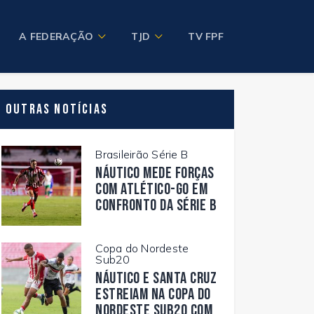
A FEDERAÇÃO
TJD
TV FPF
Outras Notícias
Brasileirão Série B
Náutico mede forças
com Atlético-GO em
confronto da Série B
Copa do Nordeste
Sub20
Náutico e Santa Cruz
estreiam na Copa do
Nordeste Sub20 com