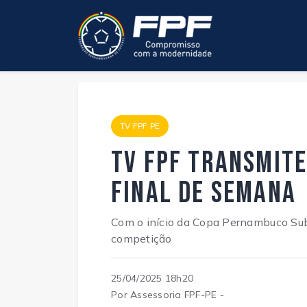
TV FPF PE
TV FPF transmite
final de semana
Com o início da Copa Pernambuco Sub
competição
25/04/2025 18h20
Por Assessoria FPF-PE -