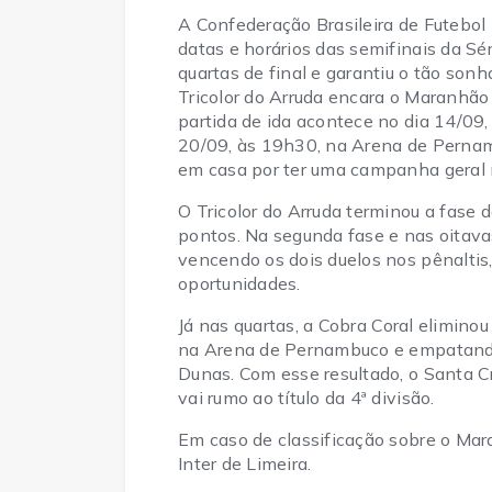
A Confederação Brasileira de Futebol 
datas e horários das semifinais da S
quartas de final e garantiu o tão son
Tricolor do Arruda encara o Maranhão 
partida de ida acontece no dia 14/09,
20/09, às 19h30, na Arena de Pernam
em casa por ter uma campanha geral
O Tricolor do Arruda terminou a fase
pontos. Na segunda fase e nas oitavas,
vencendo os dois duelos nos pênalti
oportunidades.
Já nas quartas, a Cobra Coral elimino
na Arena de Pernambuco e empatando
Dunas. Com esse resultado, o Santa C
vai rumo ao título da 4ª divisão.
Em caso de classificação sobre o Mara
Inter de Limeira.