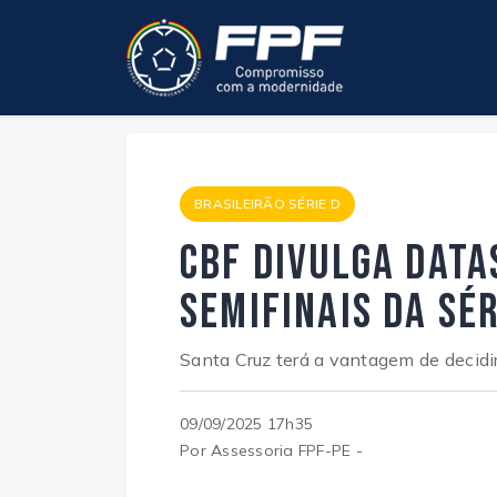
BRASILEIRÃO SÉRIE D
CBF divulga data
semifinais da Sér
Santa Cruz terá a vantagem de decidir
09/09/2025 17h35
Por Assessoria FPF-PE -