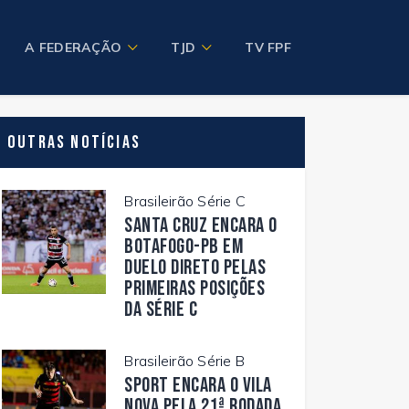
A FEDERAÇÃO
TJD
TV FPF
Outras Notícias
Brasileirão Série C
Santa Cruz encara o
Botafogo-PB em
duelo direto pelas
primeiras posições
da Série C
Brasileirão Série B
Sport encara o Vila
Nova pela 21ª rodada