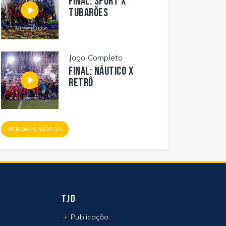
FINAL: SPORT X
TUBARÕES
Jogo Completo
FINAL: NÁUTICO X
RETRÔ
VER MAIS VÍDEOS
TJD
Publicação