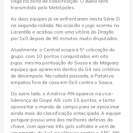
vaga na zona de classificação. O duelo será
transmitido pelo Metrópoles.
As duas equipes já se enfrentaram nesta Série D,
na segunda rodada. Na ocasião o jogo ocorreu no
Lacerdão e acabou com uma vitória do Dragão
por 1x0 depois de 90 minutos muito disputados.
Atualmente, o Central ocupa a 5ª colocação do
grupo, com 10 pontos conquistados em oito
jogos, mesma pontuação do Sousa e do Maguary,
equipes que aparecem dentro do G4 nos critérios
de desempate. Na rodada passada, a Patativa
empatou fora de casa em 0x0 contra o Sousa,
Do outro lado, o América-RN aparece na vice-
liderança do Grupo A8, com 15 pontos, e tenta
aproveitar o mando de campo para se aproximar
ainda mais da classificação antecipada. A equipe
potiguar possui uma das melhores defesas da
chave, com apenas três gols sofridos e vem de
um empate de 1x1 no clássico contra o ABC-RN.