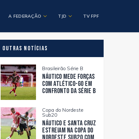
A FEDERAÇÃO
TJD
TV FPF
Outras Notícias
Brasileirão Série B
Náutico mede forças
com Atlético-GO em
confronto da Série B
Copa do Nordeste
Sub20
Náutico e Santa Cruz
estreiam na Copa do
Nordeste Sub20 com