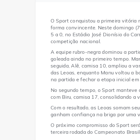
O Sport conquistou a primeira vitóri
forma convincente. Neste domingo (
5 a 0, no Estádio José Dionísio do C
competição nacional.
A equipe rubro-negra dominou a partid
goleada ainda no primeiro tempo. Manu
seguida, Alê, camisa 10, ampliou a va
das Leoas, enquanto Manu voltou a ba
na partida e fechar a etapa inicial em 
No segundo tempo, o Sport manteve o 
com Biru, camisa 17, consolidando a 
Com o resultado, as Leoas somam seu
ganham confiança na briga por uma va
O próximo compromisso do Sport será 
terceira rodada do Campeonato Brasil