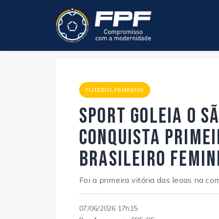
FUTEBOL FEMININO
Sport goleia o S
conquista primei
Brasileiro Femin
Foi a primeira vitória das leoas na c
07/06/2026 17h15