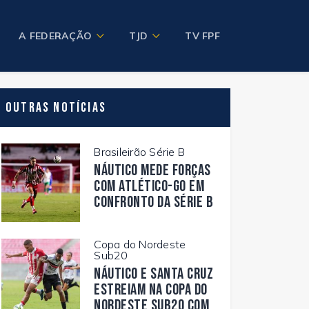
A FEDERAÇÃO
TJD
TV FPF
Outras Notícias
Brasileirão Série B
Náutico mede forças
com Atlético-GO em
confronto da Série B
Copa do Nordeste
Sub20
Náutico e Santa Cruz
estreiam na Copa do
Nordeste Sub20 com