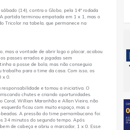
ábado (14), contra o Globo, pela 14ª rodada
 A partida terminou empatada em 1 x 1, mas o
do Tricolor na tabela, que permanece na
, mas a vontade de abrir logo o placar, acabou
ios passes errados e jogadas sem
tinha a posse de bola, mas não conseguia
u trabalho para o time da casa. Com isso, os
 x 0.
esponsabilidade e tomou a iniciativa. O
rriscando chutes e criando oportunidades.
 Coral, Willian Maranhão e Allan Vieira, não
o esquerdo ficou com muito espaço, mas o
bobeadas. A pressão do time pernambucano foi
aos 34 minutos do segundo tempo. Após
u bem de cabeça e abriu o marcador, 1 x 0. Esse