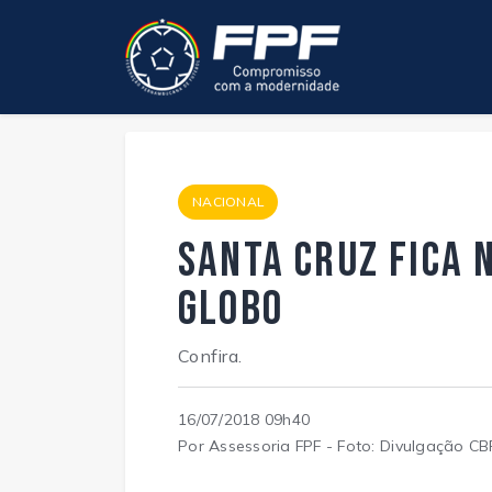
NACIONAL
Santa Cruz fica 
Globo
Confira.
16/07/2018 09h40
Por Assessoria FPF - Foto: Divulgação CB