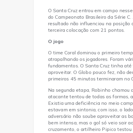
O Santa Cruz entrou em campo nesse s
do Campeonato Brasileiro da Série C.
resultado não influenciou na posição 
terceira colocação com 21 pontos.
O jogo
O time Coral dominou o primeiro tempo
atrapalhando os jogadores. Foram vár
fundamentos. O Santa Cruz tinha até 
aproveitar. O Globo pouco fez, não de
primeiros 45 minutos terminaram no 0
Na segunda etapa, Robinho chamou a r
atacante tentou de todas as formas, a
Existia uma deficiência no meio campo
estavam em sintonia, com isso, o lad
adversário não soube aproveitar as 
bem intensa, mas o gol só veio sair 
cruzamento, o artilheiro Pipico testo