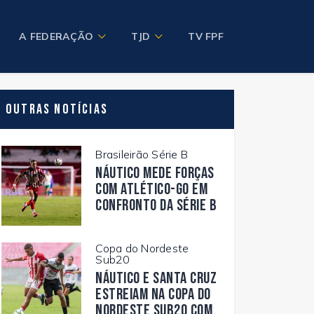
A FEDERAÇÃO
TJD
TV FPF
Outras Notícias
Brasileirão Série B
Náutico mede forças
com Atlético-GO em
confronto da Série B
Copa do Nordeste
Sub20
Náutico e Santa Cruz
estreiam na Copa do
Nordeste Sub20 com