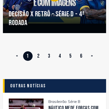
DECISÃO X RETRÔ - SÉRIE D - 4ª
RODADA
«
1
2
3
4
5
6
»
Outras Notícias
Brasileirão Série B
Náutico mede forças com