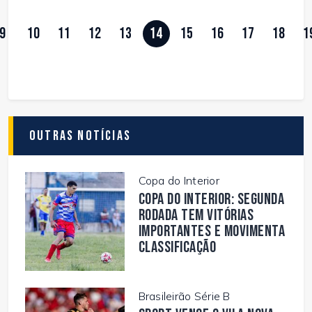
9
10
11
12
13
14
15
16
17
18
1
Outras Notícias
Copa do Interior
Copa do Interior: segunda
rodada tem vitórias
importantes e movimenta
classificação
Brasileirão Série B