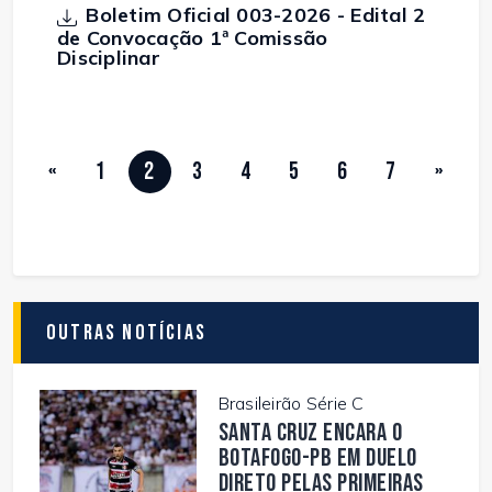
Boletim Oficial 003-2026 - Edital 2
de Convocação 1ª Comissão
Disciplinar
«
1
2
3
4
5
6
7
»
Outras Notícias
Brasileirão Série C
Santa Cruz encara o
Botafogo-PB em duelo
direto pelas primeiras