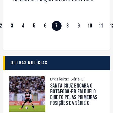
2
3
4
5
6
7
8
9
10
11
1
Outras Notícias
Brasileirão Série C
Santa Cruz encara o
Botafogo-PB em duelo
direto pelas primeiras
posições da Série C